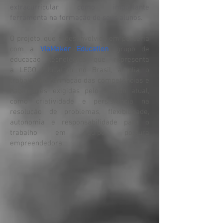
extracurricular como importante
ferramenta na formação de seus alunos.
O projeto, que é desenvolvido em parceria
com a
ViaMaker Education
, grupo de
educação tecnológica que representa
a LEGO Education no Brasil, amplia o
trabalho de formação das competências e
habilidades exigidas pelo mundo atual,
como criatividade e persistência na
resolução de problemas, flexibilidade,
autonomia e responsabilidade para o
trabalho em equipe, postura
empreendedora.