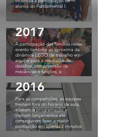
incentiva a participação de
alunos do Fundamental I.
2017
A participação das famílias nesse
evento também as aproxima da
dinâmica LEGO de trabalho em
equipe para a resolução de
desafios, compreensão de
mecânicas e funções, e
organização dos times.
2016
Para as competições, as equipes
treinam fora do horário de aula,
ajustam a programação e
treinam lançamentos até
conseguirem fazer a maior
pontuação em apenas 2 minutos
e 30 segundos.