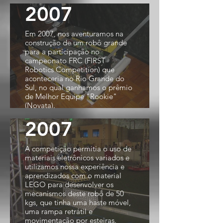
2007
Em 2007, nos aventuramos na
construção de um robô grande
para a participação no
campeonato FRC (FIRST
Robotics Competition) que
aconteceria no Rio Grande do
Sul, no qual ganhamos o prêmio
de Melhor Equipe "Rookie"
(Novata).
2007
A competição permitia o uso de
materiais eletrônicos variados e
utilizamos nossa experiência e
aprendizados com o material
LEGO para desenvolver os
mecanismos deste robô de 50
kgs, que tinha uma haste móvel,
uma rampa retrátil e
movimentação por esteiras.