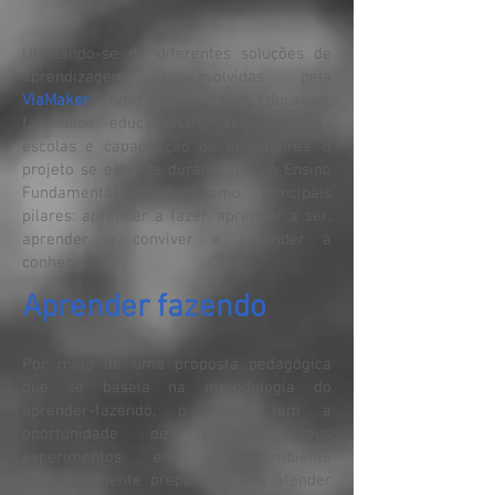
Utilizando-se de diferentes soluções de
aprendizagem desenvolvidas pela
ViaMaker
, como kits da LEGO Education,
fascículos educacionais, assessoria às
escolas e capacitação de educadores, o
projeto se estende durante todo o Ensino
Fundamental, tendo como principais
pilares: aprender a fazer, aprender a ser,
aprender a conviver e aprender a
conhecer.
Aprender fazendo
Por meio de uma proposta pedagógica
que se baseia na metodologia do
aprender-fazendo, o aluno tem a
oportunidade de vivenciar seus
experimentos em um ambiente
cuidadosamente preparado para atender