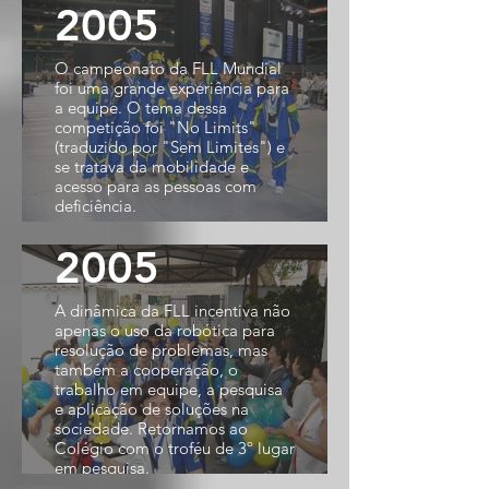
2005
O campeonato da FLL Mundial
foi uma grande experiência para
a equipe. O tema dessa
competição foi "No Limits"
(traduzido por "Sem Limites") e
se tratava da mobilidade e
acesso para as pessoas com
deficiência.
2005
A dinâmica da FLL incentiva não
apenas o uso da robótica para
resolução de problemas, mas
também a cooperação, o
trabalho em equipe, a pesquisa
e aplicação de soluções na
sociedade. Retornamos ao
Colégio com o troféu de 3º lugar
em pesquisa.