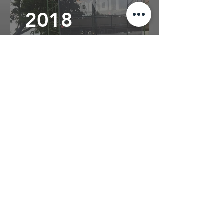
2018
Atualmente temos a equipe
Gênese Team, que participa não
somente dos Campeonatos FLL,
mas também da Olimpíada
Brasileira de Robótica (OBR) e
Torneio Paulista de Robótica
(TPR).
2018
Equipe Gênese Team na
Campeonato FLL de 2018 "Into
Orbit" (Em Órbita).