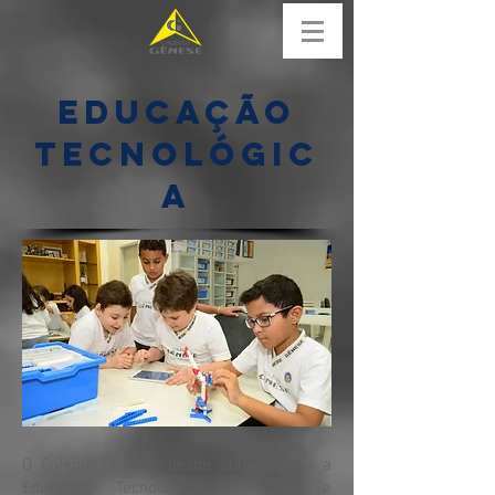
EDUCAÇÃO
TECNOLÓGIC
A
O Colégio Gênese, desde 2004, possui a
Educação Tecnológica curricular e