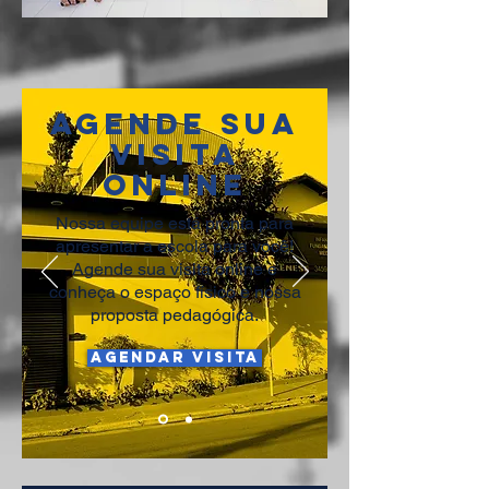
AGENDE SUA
VISITA
ONLINE
Nossa equipe está pronta para
apresentar a escola para você!
Agende sua visita online e
conheça o espaço físico e nossa
proposta pedagógica.
AGENDAR VISITA