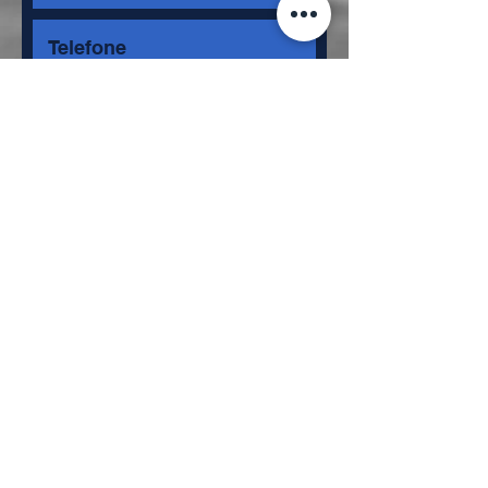
Ano pretendido
*
1º
2º
3º
4º
5º
an
an
an
an
an
o
o
o
o
o
Enviar
UNIDADE I
Rua da Bonança, 117/119
Freguesia do Ó, São Paulo, SP
UNIDADE II