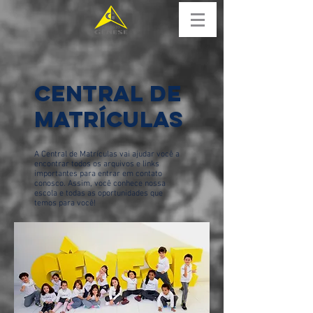
central de
matrículas
A Central de Matrículas vai ajudar você a
encontrar todos os arquivos e links
importantes para entrar em contato
conosco. Assim, você conhece nossa
escola e todas as oportunidades que
temos para você!